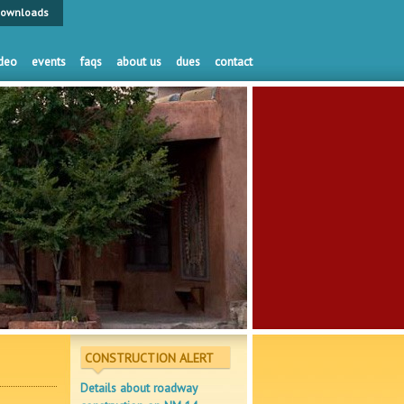
ownloads
deo
events
faqs
about us
dues
contact
CONSTRUCTION ALERT
Details about roadway