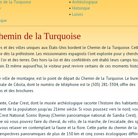
n de la Turquoise
•
Archéologique
e
•
Historique
•
Loisirs
ique
hemin de la Turquoise
s et des villes uniques aux États-Unis bordent le Chemin de la Turquoise. Cet
ée dès la préhistoire. Les missionnaires espagnols l'ont explorée pour y cherch
e l'or et des terres. Des hors-la-loi et des confédérés ont établi leurs camps to
n. Et même aujourd'hui, le visiteur peut revivre certains de ces moments histo
e ville de montagne, est le point de départ du Chemin de la Turquoise. Le bur
onale de Cibola, dont le numéro de téléphone est le (505) 281-3304, offre des
ns et des brochures.
nte, Cedar Crest, dont le musée archéologique raconte l'histoire des habitants
nt de la population jusqu'au 21ème siècle. Si vous poussez vers le nord, vou
Crest National Scenic Byway (Chemin panoramique national de Sandia Crest), 
e où vous pouvez faire du cheval, du vélo, de la marche, de l'escalade, des s
vous relaxer en contemplant la faune et la flore. Cette partie du chemin de la
perspectives panoramiques de plus de 150 km et cinq zones écologiques différ