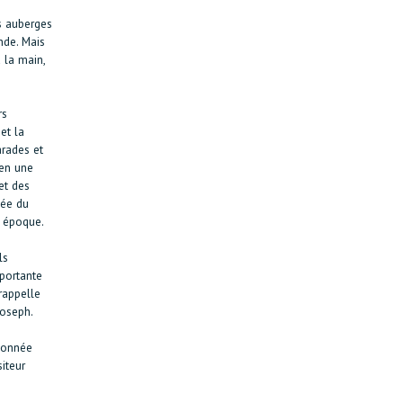
s auberges
nde. Mais
 la main,
rs
et la
arades et
 en une
et des
sée du
e époque.
ls
portante
rappelle
Joseph.
ndonnée
iteur