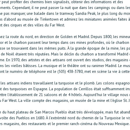
peut profiter des chemins bien signalisés, obtenir des informations et des
sements. Cependant, il ne peut passer la nuit que dans les campings ou dans le
 ne pas manquer, une balade dans le tramway Sandia Peak, le plus long du mo
us d'abord au musée de Tinkertown et admirez les miniatures animées faites à
t des cirques et des villes du Far West.
nez la route du nord, en direction de Golden et Madrid. Depuis 1800, les mineu
l'or et le charbon passent leur temps dans ces mines profondes, où le charbon 
asse se trouvaient dans les mêmes puits. À la grande époque de la mine, les p
s de Noël étaient très réputées. Mais le déclin du charbon a transformé Madrid
me. En 1970, des artistes et des artisans ont ouvert des studios, des magasins 
ns les vielles bâtisses. La musique et le théâtre ont su ranimer Madrid. Le mu
ont le numéro de téléphone est le (505) 438-3780, met en scène la vie à cett
, les artisans indiens travaillaient la turquoise et le plomb. Les colons espagno
nt des turquoises en Espagne. La population de Cerrillos était suffisamment im
tre l'établissement de 21 saloons et de 4 hôtels. Aujourd'hui le village nous 
 Far West. La ville compte des magasins, un musée de la mine et l'église St. 
ure du haut plateau de San Marcos Pueblo était très développée, mais fut aba
volte des Pueblos en 1680. À l'extrémité nord du chemin de la Turquoise le vis
es magasins, des restaurants et le premier ranch-cinéma du Nouveau Mexique.