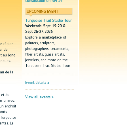
construction on NM 14
UPCOMING EVENT
Turquoise Trail Studio Tour
Weekends: Sept. 19-20 &
Sept 26-27, 2026
Explore a marketplace of
painters, sculptors,
te région
photographers, ceramicists,
er de
fiber artists, glass artists,
ut au long
jewelers, and more on the
riques.
Turquoise Trail Studio Tour.
eau de la
Event details »
 et du
View all events »
s arrivez
un endroit
ports
 Turquoise
entes. Le