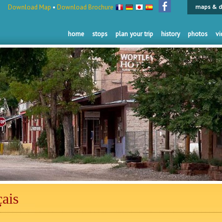
Download Map
•
Download Brochure
maps & d
home
stops
plan your trip
history
photos
vi
ais