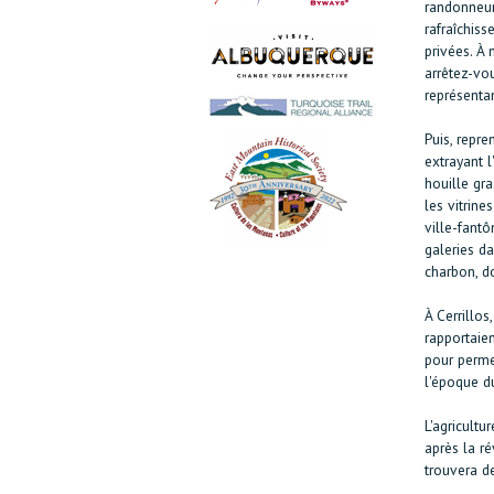
randonneur 
rafraîchis
privées. À
arrêtez-vo
représentan
Puis, repre
extrayant 
houille gr
les vitrine
ville-fantô
galeries da
charbon, d
À Cerrillos
rapportaie
pour permet
l'époque du
L'agricult
après la ré
trouvera d