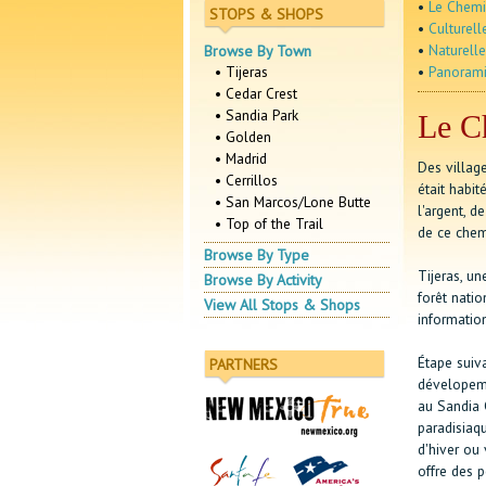
•
Le Chemi
STOPS & SHOPS
•
Culturell
•
Naturelle
Browse By Town
• Tijeras
•
Panoram
• Cedar Crest
• Sandia Park
Le C
• Golden
• Madrid
Des village
• Cerrillos
était habit
• San Marcos/Lone Butte
l'argent, d
• Top of the Trail
de ce chemi
Browse By Type
Tijeras, un
Browse By Activity
forêt nati
View All Stops & Shops
informatio
Étape suiva
PARTNERS
dévelopeme
au Sandia 
paradisiaqu
d'hiver ou 
offre des 