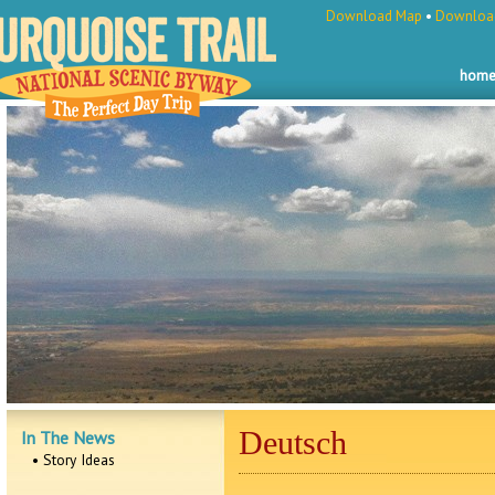
Download Map
•
Download
hom
Deutsch
In The News
• Story Ideas