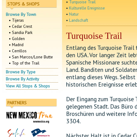
•
Turquoise Trail
STOPS & SHOPS
•
Kulturelle Ereignisse
•
Natur
Browse By Town
• Tijeras
•
Landschaft
• Cedar Crest
• Sandia Park
Turquoise Trail
• Golden
• Madrid
Entlang des Turquoise Trail 
• Cerrillos
den USA. Vor langer Zeit leb
• San Marcos/Lone Butte
Spanische Missionare suchte
• Top of the Trail
Land. Banditen und Soldate
Browse By Type
entlang dieses Wegs. Selbs
Browse By Activity
historischen Ereignisse erle
View All Stops & Shops
Der Eingang zum Turquoise Tr
PARTNERS
gelegenen Stadt. Das Büro d
Broschüren und weitere Inf
3304.
Nächster Halt ist in Cedar 